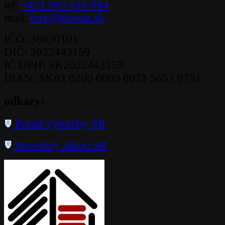
tel:
+421 905 516 894
mail:
box@pixeon.sk
IČO: 36830101
DIČ: 2022443159
IČ DPH: SK2022443159
IBAN: SK82 0200 0000 0023 5653 9751
odkazy:
Portál výstavby SR
Stavebný zákon SR