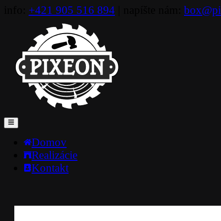
info:
+421 905 516 894
|
napíšte nám:
box@pi
Domov
Realizácie
Kontakt